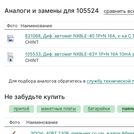
Аналоги и замены для 105524
сравнить вс
Фото
Наименование
821068, Диф. автомат NXBLE-40 1P+N 16A, х-ка C 
CHINT
105533, Диф. автомат NXBLE-63Y 1P+N 16А 10mA э
CHINT
Для подбора аналогов обратитесь в
службу технической 
Не забудьте купить
припой
макетные платы
батарейки
паял
Фото
Наименование
ЭПСН- 40ВТ 230В, паяльник со см. жалом ф6мм