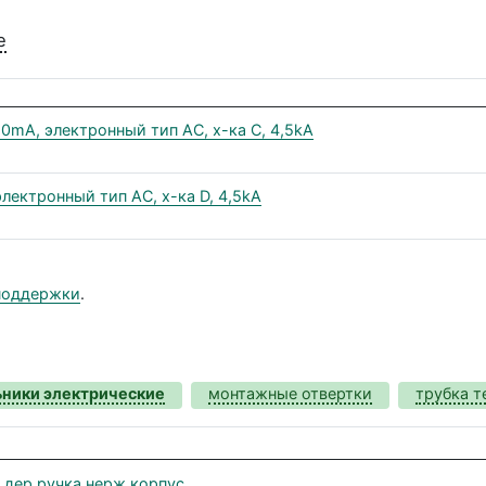
е
10mA, электронный тип AС, х-ка С, 4,5kA
лектронный тип AС, х-ка D, 4,5kA
поддержки
.
ьники электрические
монтажные отвертки
трубка 
 дер.ручка нерж.корпус