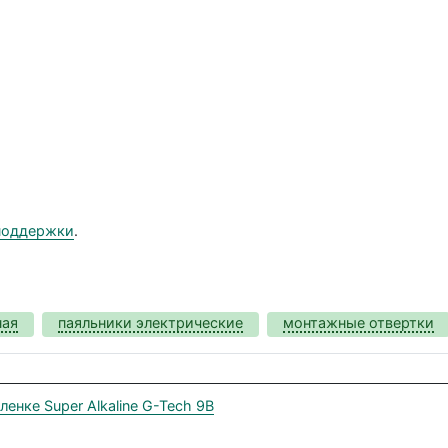
поддержки
.
ная
паяльники электрические
монтажные отвертки
енке Super Alkaline G-Tech 9В