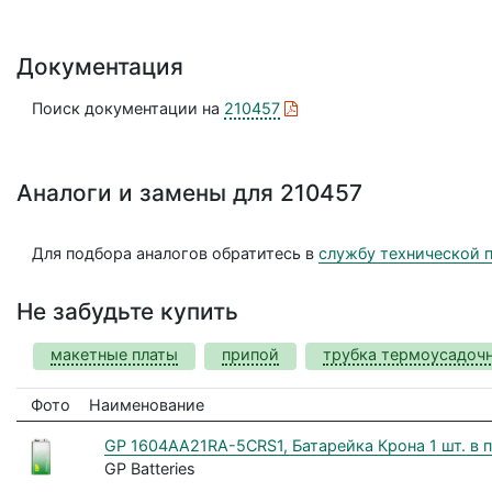
Документация
Поиск документации на
210457
Аналоги и замены для 210457
Для подбора аналогов обратитесь в
службу технической 
Не забудьте купить
макетные платы
припой
трубка термоусадоч
Фото
Наименование
GP 1604AA21RA-5CRS1, Батарейка Крона 1 шт. в пл
GP Batteries