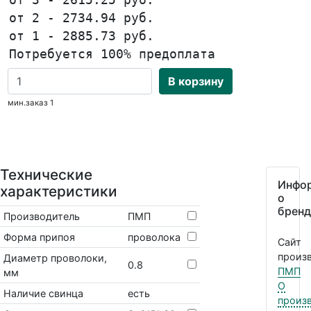
от 2 - 2734.94 руб.
от 1 - 2885.73 руб.
Потребуется 100% предоплата
В корзину
мин.заказ 1
Технические
Инфо
характеристики
о
бренд
Производитель
ПМП
Форма припоя
проволока
Сайт
произв
Диаметр проволоки,
0.8
ПМП
мм
О
Наличие свинца
есть
произ