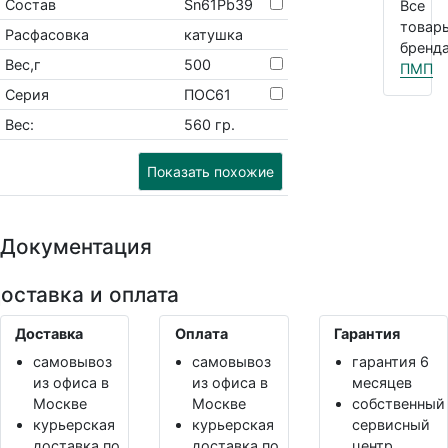
Состав
Sn61Pb39
Все
товар
Расфасовка
катушка
бренда
Вес,г
500
ПМП
Серия
ПОС61
Вес:
560 гр.
Показать похожие
Документация
оставка и оплата
Доставка
Оплата
Гарантия
самовывоз
самовывоз
гарантия 6
из офиса в
из офиса в
месяцев
Москве
Москве
собственный
курьерская
курьерская
сервисный
доставка по
доставка по
центр