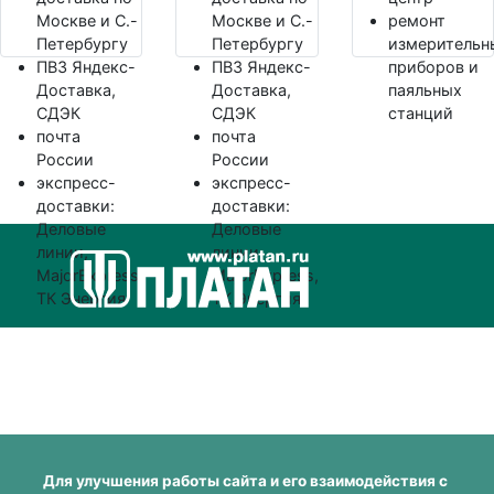
Москве и С.-
Москве и С.-
ремонт
Петербургу
Петербургу
измерительн
ПВЗ Яндекс-
ПВЗ Яндекс-
приборов и
Доставка,
Доставка,
паяльных
СДЭК
СДЭК
станций
почта
почта
России
России
экспресс-
экспресс-
доставки:
доставки:
Деловые
Деловые
линии,
линии,
MajorExpress,
MajorExpress,
ТК Энергия
ТК Энергия
Для улучшения работы сайта и его взаимодействия с