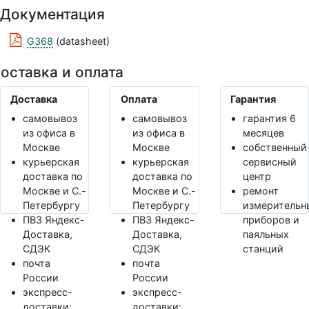
Документация
G368
(datasheet)
оставка и оплата
Доставка
Оплата
Гарантия
самовывоз
самовывоз
гарантия 6
из офиса в
из офиса в
месяцев
Москве
Москве
собственный
курьерская
курьерская
сервисный
доставка по
доставка по
центр
Москве и С.-
Москве и С.-
ремонт
Петербургу
Петербургу
измерительн
ПВЗ Яндекс-
ПВЗ Яндекс-
приборов и
Доставка,
Доставка,
паяльных
СДЭК
СДЭК
станций
почта
почта
России
России
экспресс-
экспресс-
доставки:
доставки: