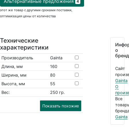
Альтернативные предложения
4
этот же товар с другими сроками поставки,
оптимизация цены от количества
Технические
Инфо
характеристики
о
бренд
Производитель
Gainta
Длина, мм
160
Сайт
произв
Ширина, мм
80
Gainta
Высота, мм
55
О
Вес:
250 гр.
произ
Все
товар
Показать похожие
бренда
Gainta