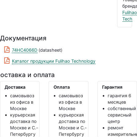
бренда
Fulihao
Tech
Документация
74HC4066D
(datasheet)
Каталог продукции Fulihao Technology
оставка и оплата
Доставка
Оплата
Гарантия
самовывоз
самовывоз
гарантия 6
из офиса в
из офиса в
месяцев
Москве
Москве
собственный
курьерская
курьерская
сервисный
доставка по
доставка по
центр
Москве и С.-
Москве и С.-
ремонт
Петербургу
Петербургу
измерительн