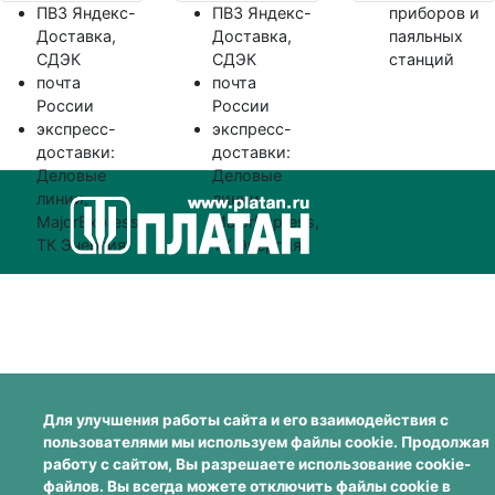
ПВЗ Яндекс-
ПВЗ Яндекс-
приборов и
Доставка,
Доставка,
паяльных
СДЭК
СДЭК
станций
почта
почта
России
России
экспресс-
экспресс-
доставки:
доставки:
Деловые
Деловые
линии,
линии,
MajorExpress,
MajorExpress,
ТК Энергия
ТК Энергия
Для улучшения работы сайта и его взаимодействия с
пользователями мы используем файлы cookie. Продолжая
работу с сайтом, Вы разрешаете использование cookie-
файлов. Вы всегда можете отключить файлы cookie в