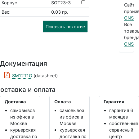
Корпус
SOT23-3
Сайт
произв
Вес:
0.03 гр.
ONS
Все
Показать похожие
товар
бренда
ONS
Документация
SM12T1G
(datasheet)
оставка и оплата
Доставка
Оплата
Гарантия
самовывоз
самовывоз
гарантия 6
из офиса в
из офиса в
месяцев
Москве
Москве
собственный
курьерская
курьерская
сервисный
доставка по
доставка по
центр