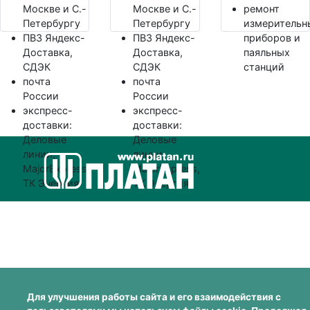
Москве и С.-
Москве и С.-
ремонт
Петербургу
Петербургу
измерительн
ПВЗ Яндекс-
ПВЗ Яндекс-
приборов и
Доставка,
Доставка,
паяльных
СДЭК
СДЭК
станций
почта
почта
России
России
экспресс-
экспресс-
доставки:
доставки:
Деловые
Деловые
линии,
линии,
MajorExpress,
MajorExpress,
ТК Энергия
ТК Энергия
Для улучшения работы сайта и его взаимодействия с