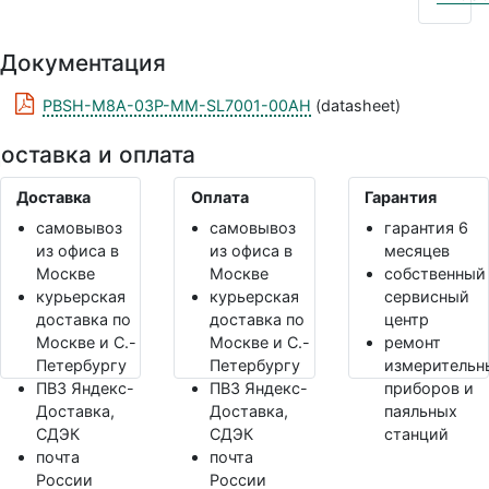
Документация
PBSH-M8A-03P-MM-SL7001-00AH
(datasheet)
оставка и оплата
Доставка
Оплата
Гарантия
самовывоз
самовывоз
гарантия 6
из офиса в
из офиса в
месяцев
Москве
Москве
собственный
курьерская
курьерская
сервисный
доставка по
доставка по
центр
Москве и С.-
Москве и С.-
ремонт
Петербургу
Петербургу
измерительн
ПВЗ Яндекс-
ПВЗ Яндекс-
приборов и
Доставка,
Доставка,
паяльных
СДЭК
СДЭК
станций
почта
почта
России
России