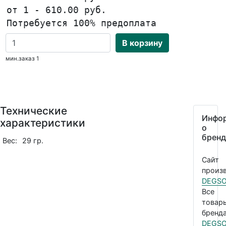
от 1 - 610.00 руб.
Потребуется 100% предоплата
В корзину
мин.заказ 1
Технические
Инфо
характеристики
о
бренд
Вес:
29 гр.
Сайт
произв
DEGS
Все
товар
бренда
DEGS