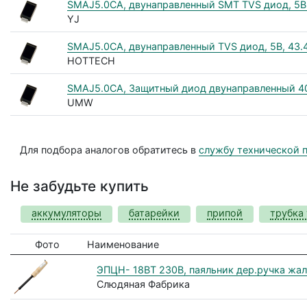
SMAJ5.0CA, двунаправленный SMT TVS диод, 5В,
YJ
SMAJ5.0CA, двунаправленный TVS диод, 5В, 43.
HOTTECH
SMAJ5.0CA, Защитный диод двунаправленный 40
UMW
Для подбора аналогов обратитесь в
службу технической 
Не забудьте купить
аккумуляторы
батарейки
припой
трубка
Фото
Наименование
ЭПЦН- 18ВТ 230В, паяльник дер.ручка жа
Слюдяная Фабрика