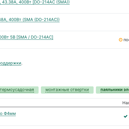
 43.38А, 400Вт [DO-214AC (SMA))
48А, 400Вт (SMA (DO-214AC))
0Вт 5В [SMA / DO-214AC]
по
поддержки
.
 термоусадочная
монтажные отвертки
паяльники э
На
ло Ф4мм