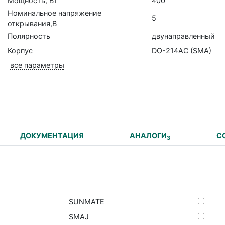
Мощность, Вт
400
Номинальное напряжение
5
открывания,В
Полярность
двунаправленный
Корпус
DO-214AC (SMA)
все параметры
ДОКУМЕНТАЦИЯ
АНАЛОГИ
С
3
SUNMATE
SMAJ