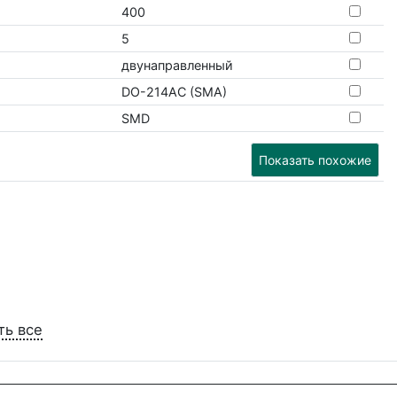
400
5
двунаправленный
DO-214AC (SMA)
SMD
Показать похожие
ть все