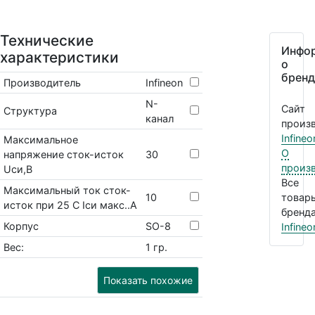
Технические
Инфо
характеристики
о
бренд
Производитель
Infineon
N-
Сайт
Структура
канал
произв
Infineo
Максимальное
О
напряжение сток-исток
30
произ
Uси,В
Все
Максимальный ток сток-
10
товар
исток при 25 С Iси макс..А
бренда
Корпус
SO-8
Infineo
Вес:
1 гр.
Показать похожие