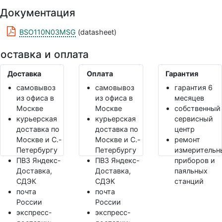
Документация
BSO110N03MSG
(datasheet)
оставка и оплата
Доставка
Оплата
Гарантия
самовывоз
самовывоз
гарантия 6
из офиса в
из офиса в
месяцев
Москве
Москве
собственный
курьерская
курьерская
сервисный
доставка по
доставка по
центр
Москве и С.-
Москве и С.-
ремонт
Петербургу
Петербургу
измерительн
ПВЗ Яндекс-
ПВЗ Яндекс-
приборов и
Доставка,
Доставка,
паяльных
СДЭК
СДЭК
станций
почта
почта
России
России
экспресс-
экспресс-