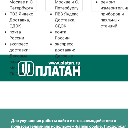
Москве и С.-
Москве и С.-
ремонт
Петербургу
Петербургу
измерительн
ПВЗ Яндекс-
ПВЗ Яндекс-
приборов и
Доставка,
Доставка,
паяльных
СДЭК
СДЭК
станций
почта
почта
России
России
экспресс-
экспресс-
доставки:
доставки:
Деловые
Деловые
линии,
линии,
MajorExpress,
MajorExpress,
ТК Энергия
ТК Энергия
Для улучшения работы сайта и его взаимодействия с
пользователями мы используем файлы cookie. Продолжая