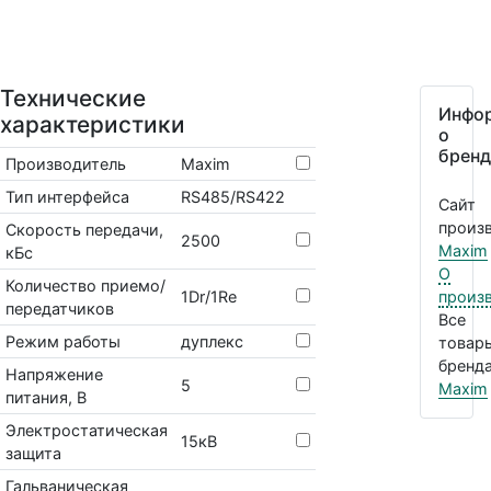
Технические
Инфо
характеристики
о
бренд
Производитель
Maxim
Тип интерфейса
RS485/RS422
Сайт
произв
Скорость передачи,
2500
Maxim
кБс
О
Количество приемо/
1Dr/1Re
произ
передатчиков
Все
Режим работы
дуплекс
товар
бренда
Напряжение
5
Maxim
питания, В
Электростатическая
15кВ
защита
Гальваническая