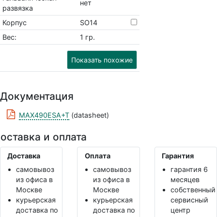
нет
развязка
Корпус
SO14
Вес:
1 гр.
Показать похожие
Документация
MAX490ESA+T
(datasheet)
оставка и оплата
Доставка
Оплата
Гарантия
самовывоз
самовывоз
гарантия 6
из офиса в
из офиса в
месяцев
Москве
Москве
собственный
курьерская
курьерская
сервисный
доставка по
доставка по
центр