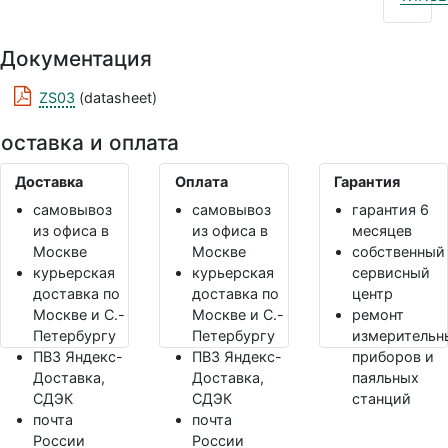
Документация
ZS03
(datasheet)
оставка и оплата
Доставка
Оплата
Гарантия
самовывоз
самовывоз
гарантия 6
из офиса в
из офиса в
месяцев
Москве
Москве
собственный
курьерская
курьерская
сервисный
доставка по
доставка по
центр
Москве и С.-
Москве и С.-
ремонт
Петербургу
Петербургу
измерительн
ПВЗ Яндекс-
ПВЗ Яндекс-
приборов и
Доставка,
Доставка,
паяльных
СДЭК
СДЭК
станций
почта
почта
России
России