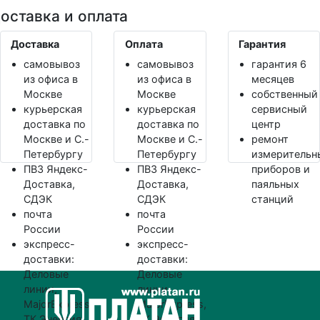
оставка и оплата
Доставка
Оплата
Гарантия
самовывоз
самовывоз
гарантия 6
из офиса в
из офиса в
месяцев
Москве
Москве
собственный
курьерская
курьерская
сервисный
доставка по
доставка по
центр
Москве и С.-
Москве и С.-
ремонт
Петербургу
Петербургу
измерительн
ПВЗ Яндекс-
ПВЗ Яндекс-
приборов и
Доставка,
Доставка,
паяльных
СДЭК
СДЭК
станций
почта
почта
России
России
экспресс-
экспресс-
доставки:
доставки:
Деловые
Деловые
линии,
линии,
MajorExpress,
MajorExpress,
ТК Энергия
ТК Энергия