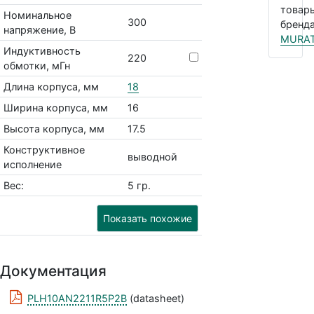
товар
Номинальное
300
бренда
напряжение, В
MURA
Индуктивность
220
обмотки, мГн
Длина корпуса, мм
18
Ширина корпуса, мм
16
Высота корпуса, мм
17.5
Конструктивное
выводной
исполнение
Вес:
5 гр.
Показать похожие
Документация
PLH10AN2211R5P2B
(datasheet)