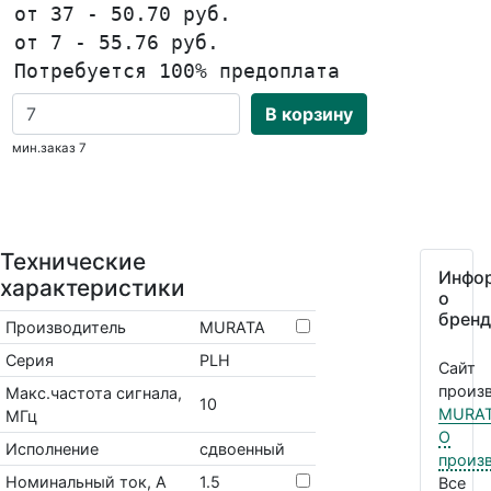
от 37 - 50.70 руб.
от 7 - 55.76 руб.
Потребуется 100% предоплата
В корзину
мин.заказ 7
Технические
Инфо
характеристики
о
бренд
Производитель
MURATA
Серия
PLH
Сайт
произв
Макс.частота сигнала,
10
MURA
МГц
О
Исполнение
сдвоенный
произ
Номинальный ток, А
1.5
Все