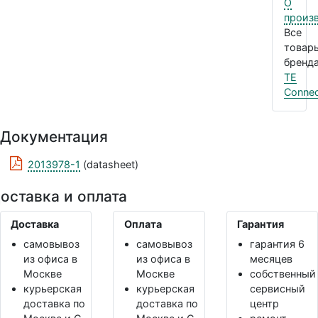
О
произ
Все
товар
бренда
TE
Connec
Документация
2013978-1
(datasheet)
оставка и оплата
Доставка
Оплата
Гарантия
самовывоз
самовывоз
гарантия 6
из офиса в
из офиса в
месяцев
Москве
Москве
собственный
курьерская
курьерская
сервисный
доставка по
доставка по
центр