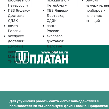
Москве и С.-
Москве и С.-
ремонт
Петербургу
Петербургу
измерительн
ПВЗ Яндекс-
ПВЗ Яндекс-
приборов и
Доставка,
Доставка,
паяльных
СДЭК
СДЭК
станций
почта
почта
России
России
экспресс-
экспресс-
доставки:
доставки:
Деловые
Деловые
линии,
линии,
MajorExpress,
MajorExpress,
ТК Энергия
ТК Энергия
Для улучшения работы сайта и его взаимодействия с
пользователями мы используем файлы cookie. Продолжая