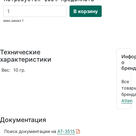
В корзину
мин.заказ 1
Технические
Инфо
характеристики
о
бренд
Вес:
10 гр.
Все
товар
бренда
Atten
Документация
Поиск документации на
AT-3515