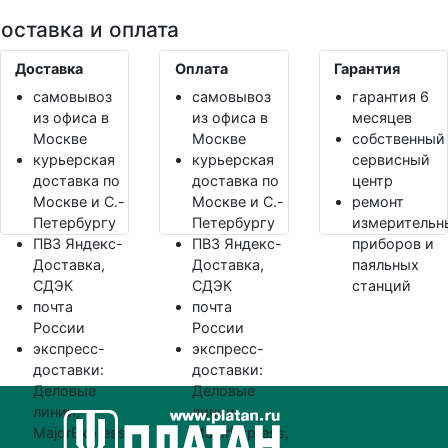
оставка и оплата
Доставка
Оплата
Гарантия
самовывоз
самовывоз
гарантия 6
из офиса в
из офиса в
месяцев
Москве
Москве
собственный
курьерская
курьерская
сервисный
доставка по
доставка по
центр
Москве и С.-
Москве и С.-
ремонт
Петербургу
Петербургу
измерительн
ПВЗ Яндекс-
ПВЗ Яндекс-
приборов и
Доставка,
Доставка,
паяльных
СДЭК
СДЭК
станций
почта
почта
России
России
экспресс-
экспресс-
доставки:
доставки:
Деловые
Деловые
линии,
линии,
MajorExpress,
MajorExpress,