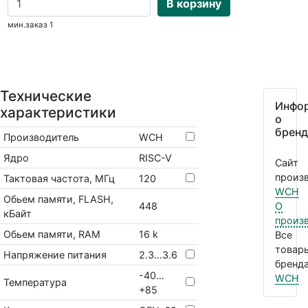
В корзину
мин.заказ 1
Технические
Инфо
характеристики
о
бренд
Производитель
WCH
Ядро
RISC-V
Сайт
произв
Тактовая частота, МГц
120
WCH
Обьем памяти, FLASH,
448
О
кБайт
произ
Обьем памяти, RAM
16 k
Все
товар
Напряжение питания
2.3…3.6
бренда
-40…
WCH
Температура
+85