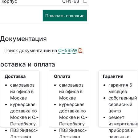
Корпус
QFN-68
Показать похожие
Документация
Поиск документации на
CH565W
оставка и оплата
Доставка
Оплата
Гарантия
самовывоз
самовывоз
гарантия 6
из офиса в
из офиса в
месяцев
Москве
Москве
собственный
курьерская
курьерская
сервисный
доставка по
доставка по
центр
Москве и С.-
Москве и С.-
ремонт
Петербургу
Петербургу
измерительн
ПВЗ Яндекс-
ПВЗ Яндекс-
приборов и
Доставка,
Доставка,
паяльных