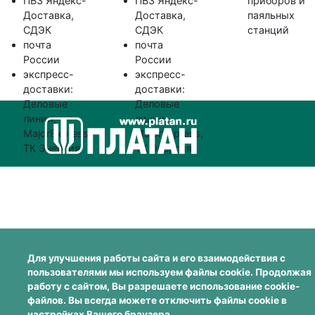
ПВЗ Яндекс-
ПВЗ Яндекс-
приборов и
Доставка,
Доставка,
паяльных
СДЭК
СДЭК
станций
почта
почта
России
России
экспресс-
экспресс-
доставки:
доставки:
Деловые
Деловые
линии,
линии,
MajorExpress,
MajorExpress,
ТК Энергия
ТК Энергия
Для улучшения работы сайта и его взаимодействия с
пользователями мы используем файлы cookie. Продолжая
работу с сайтом, Вы разрешаете использование cookie-
файлов. Вы всегда можете отключить файлы cookie в
настройках Вашего браузера.