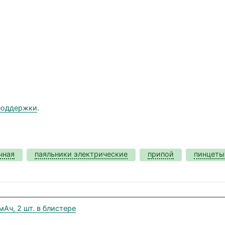
поддержки
.
чная
паяльники электрические
припой
пинцеты
ч, 2 шт. в блистере