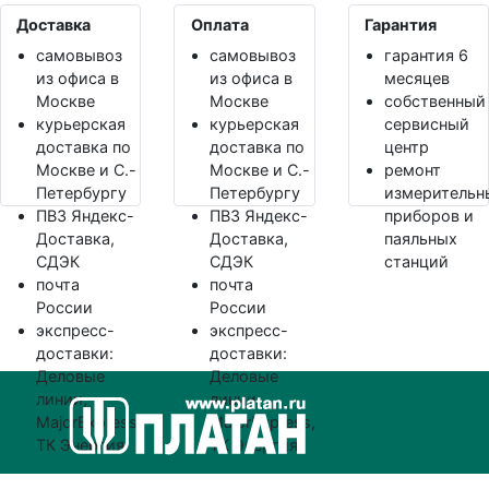
Доставка
Оплата
Гарантия
самовывоз
самовывоз
гарантия 6
из офиса в
из офиса в
месяцев
Москве
Москве
собственный
курьерская
курьерская
сервисный
доставка по
доставка по
центр
Москве и С.-
Москве и С.-
ремонт
Петербургу
Петербургу
измерительн
ПВЗ Яндекс-
ПВЗ Яндекс-
приборов и
Доставка,
Доставка,
паяльных
СДЭК
СДЭК
станций
почта
почта
России
России
экспресс-
экспресс-
доставки:
доставки:
Деловые
Деловые
линии,
линии,
MajorExpress,
MajorExpress,
ТК Энергия
ТК Энергия