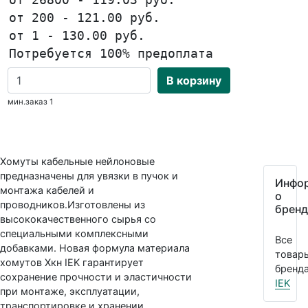
от 200 - 121.00 руб.
от 1 - 130.00 руб.
Потребуется 100% предоплата
В корзину
мин.заказ 1
Хомуты кабельные нейлоновые
предназначены для увязки в пучок и
Инфо
монтажа кабелей и
о
проводников.Изготовлены из
бренд
высококачественного сырья со
специальными комплексными
Все
добавками. Новая формула материала
товар
хомутов Хкн IEK гарантирует
бренда
сохранение прочности и эластичности
IEK
при монтаже, эксплуатации,
транспортировке и хранении.