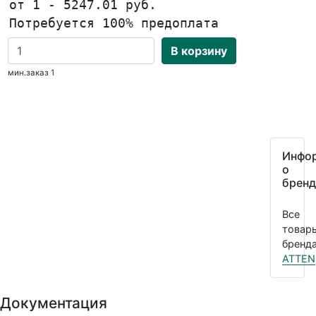
от 1 - 5247.01 руб.
Потребуется 100% предоплата
В корзину
мин.заказ 1
Инфо
о
бренд
Все
товар
бренда
ATTEN
Документация