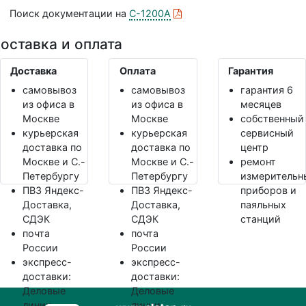
Поиск документации на
C-1200A
оставка и оплата
Доставка
Оплата
Гарантия
самовывоз
самовывоз
гарантия 6
из офиса в
из офиса в
месяцев
Москве
Москве
собственный
курьерская
курьерская
сервисный
доставка по
доставка по
центр
Москве и С.-
Москве и С.-
ремонт
Петербургу
Петербургу
измерительн
ПВЗ Яндекс-
ПВЗ Яндекс-
приборов и
Доставка,
Доставка,
паяльных
СДЭК
СДЭК
станций
почта
почта
России
России
экспресс-
экспресс-
доставки:
доставки:
Деловые
Деловые
линии,
линии,