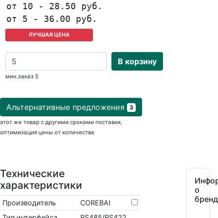
от 10 - 28.50 руб.
от 5 - 36.00 руб.
ЛУЧШАЯ ЦЕНА
В корзину
мин.заказ 5
Альтернативные предложения
3
этот же товар с другими сроками поставки,
оптимизация цены от количества
Технические
Инфо
характеристики
о
бренд
Производитель
COREBAI
Тип интерфейса
RS485/RS422