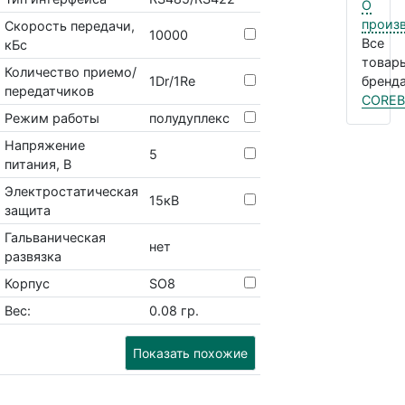
О
произ
Скорость передачи,
10000
Все
кБс
товар
Количество приемо/
1Dr/1Re
бренда
передатчиков
COREB
Режим работы
полудуплекс
Напряжение
5
питания, В
Электростатическая
15кВ
защита
Гальваническая
нет
развязка
Корпус
SO8
Вес:
0.08 гр.
Показать похожие