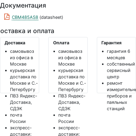
Документация
CBM485AS8
(datasheet)
оставка и оплата
Доставка
Оплата
Гарантия
самовывоз
самовывоз
гарантия 6
из офиса в
из офиса в
месяцев
Москве
Москве
собственный
курьерская
курьерская
сервисный
доставка по
доставка по
центр
Москве и С.-
Москве и С.-
ремонт
Петербургу
Петербургу
измерительн
ПВЗ Яндекс-
ПВЗ Яндекс-
приборов и
Доставка,
Доставка,
паяльных
СДЭК
СДЭК
станций
почта
почта
России
России
экспресс-
экспресс-
доставки:
доставки: