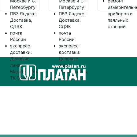
Москве и С.-
Москве и С.-
ремонт
Петербургу
Петербургу
измерительн
ПВЗ Яндекс-
ПВЗ Яндекс-
приборов и
Доставка,
Доставка,
паяльных
СДЭК
СДЭК
станций
почта
почта
России
России
экспресс-
экспресс-
доставки:
доставки:
Деловые
Деловые
линии,
линии,
MajorExpress,
MajorExpress,
ТК Энергия
ТК Энергия