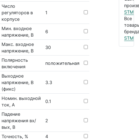
произв
Число
STM
регуляторов в
1
Все
корпусе
товар
Мин. входное
6
бренда
напряжение, В
STM
Макс. входное
30
напряжение, В
Полярность
положительная
включения
Выходное
напряжение, В
3.3
(фикс)
Номин. выходной
0.1
ток, А
Падение
напряжения вх/
2
вых, В
Точность, %
4