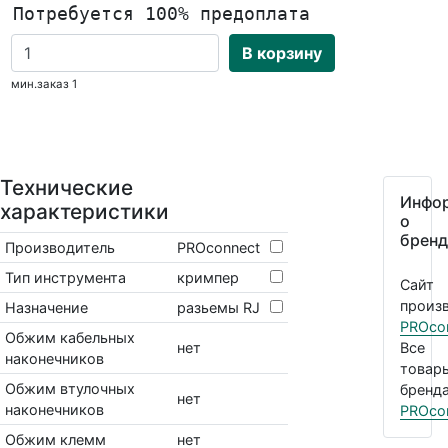
Потребуется 100% предоплата
В корзину
мин.заказ 1
Технические
Инфо
характеристики
о
бренд
Производитель
PROconnect
Тип инструмента
кримпер
Сайт
произв
Назначение
разьемы RJ
PROco
Обжим кабельных
нет
Все
наконечников
товар
Обжим втулочных
бренда
нет
наконечников
PROco
Обжим клемм
нет