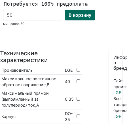
Потребуется 100% предоплата
В корзину
мин.заказ 50
Технические
Инфо
характеристики
о
бренд
Производитель
LGE
Максимальное постоянное
Сайт
40
обратное напряжение,В
произв
LGE
Максимальный прямой
Все
(выпрямленный за
0.35
товар
полупериод) ток,А
бренда
DO-
Корпус
LGE
35