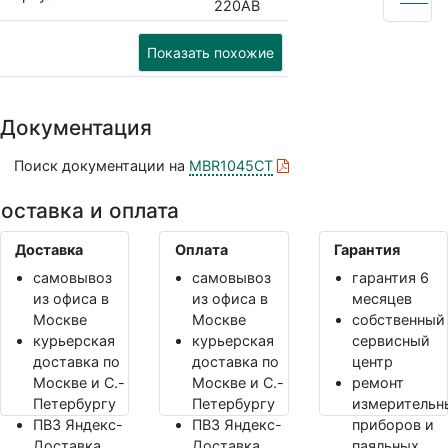
220AB
Показать похожие
Документация
Поиск документации на
MBR1045CT
оставка и оплата
Доставка
Оплата
Гарантия
самовывоз
самовывоз
гарантия 6
из офиса в
из офиса в
месяцев
Москве
Москве
собственный
курьерская
курьерская
сервисный
доставка по
доставка по
центр
Москве и С.-
Москве и С.-
ремонт
Петербургу
Петербургу
измерительн
ПВЗ Яндекс-
ПВЗ Яндекс-
приборов и
Доставка,
Доставка,
паяльных