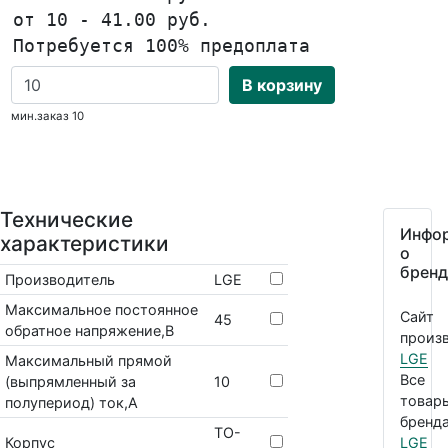
от 10 - 41.00 руб.
Потребуется 100% предоплата
В корзину
мин.заказ 10
Технические
Инфо
характеристики
о
бренд
Производитель
LGE
Максимальное постоянное
Сайт
45
обратное напряжение,В
произв
LGE
Максимальный прямой
Все
(выпрямленный за
10
товар
полупериод) ток,А
бренда
TO-
Корпус
LGE