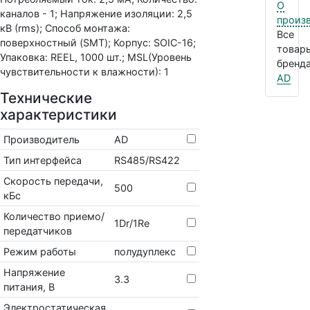
О
каналов - 1; Напряжение изоляции: 2,5
произ
кВ (rms); Способ монтажа:
Все
поверхностный (SMT); Корпус: SOIC-16;
товар
Упаковка: REEL, 1000 шт.; MSL(Уровень
бренда
чувствительности к влажности): 1
AD
Технические
характеристики
Производитель
AD
Тип интерфейса
RS485/RS422
Скорость передачи,
500
кБс
Количество приемо/
1Dr/1Re
передатчиков
Режим работы
полудуплекс
Напряжение
3.3
питания, В
Электростатическая