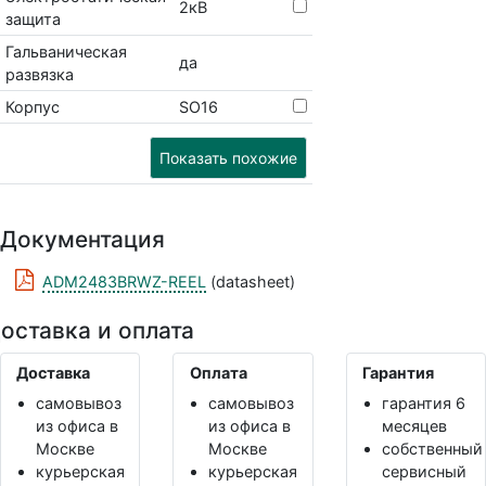
2кВ
защита
Гальваническая
да
развязка
Корпус
SO16
Показать похожие
Документация
ADM2483BRWZ-REEL
(datasheet)
оставка и оплата
Доставка
Оплата
Гарантия
самовывоз
самовывоз
гарантия 6
из офиса в
из офиса в
месяцев
Москве
Москве
собственный
курьерская
курьерская
сервисный