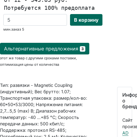
Потребуется 100% предоплата
В корзину
мин.заказ 5
Альтернативные предложения
3
этот же товар с другими сроками поставки,
оптимизация цены от количества
Тип: развязки - Magnetic Coupling
(индуктивный); Вес брутто: 1.07;
Инфо
Транспортная упаковка: размер/кол-во:
о
60*50*53/3000; Напряжение питания:
бренд
2,7…5,5 (max) В; Диапазон рабочих
температур: -40 …+85 °С; Скорость
Сайт
передачи данных: 500 кбит/с;
произв
Поддержка: протокол RS-485;
AD
Потребляемый ток: 2,5 мА; Количество: