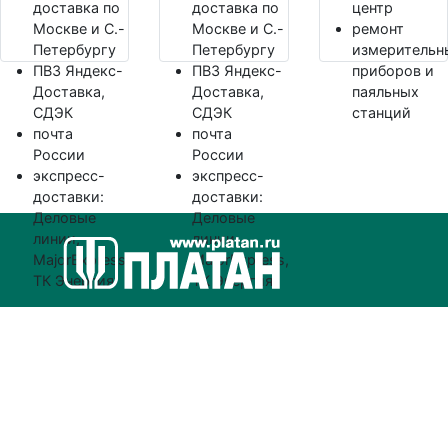
доставка по
доставка по
центр
Москве и С.-
Москве и С.-
ремонт
Петербургу
Петербургу
измерительн
ПВЗ Яндекс-
ПВЗ Яндекс-
приборов и
Доставка,
Доставка,
паяльных
СДЭК
СДЭК
станций
почта
почта
России
России
экспресс-
экспресс-
доставки:
доставки:
Деловые
Деловые
линии,
линии,
MajorExpress,
MajorExpress,
ТК Энергия
ТК Энергия