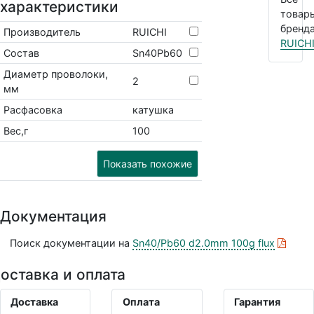
характеристики
товар
бренда
Производитель
RUICHI
RUICH
Состав
Sn40Pb60
Диаметр проволоки,
2
мм
Расфасовка
катушка
Вес,г
100
Показать похожие
Документация
Поиск документации на
Sn40/Pb60 d2.0mm 100g flux
оставка и оплата
Доставка
Оплата
Гарантия