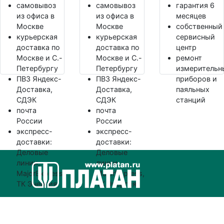
самовывоз
самовывоз
гарантия 6
из офиса в
из офиса в
месяцев
Москве
Москве
собственный
курьерская
курьерская
сервисный
доставка по
доставка по
центр
Москве и С.-
Москве и С.-
ремонт
Петербургу
Петербургу
измерительн
ПВЗ Яндекс-
ПВЗ Яндекс-
приборов и
Доставка,
Доставка,
паяльных
СДЭК
СДЭК
станций
почта
почта
России
России
экспресс-
экспресс-
доставки:
доставки:
Деловые
Деловые
линии,
линии,
MajorExpress,
MajorExpress,
ТК Энергия
ТК Энергия