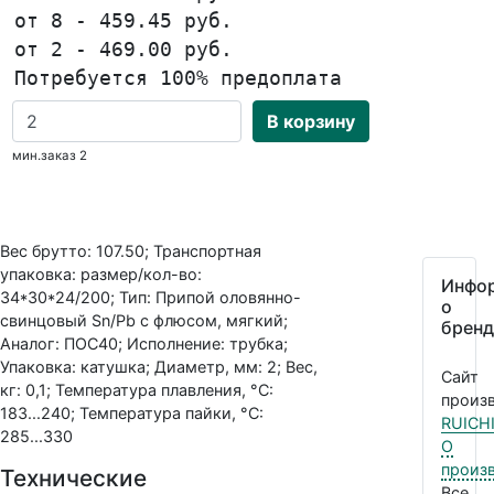
от 8 - 459.45 руб.
от 2 - 469.00 руб.
Потребуется 100% предоплата
В корзину
мин.заказ 2
Вес брутто: 107.50; Транспортная
упаковка: размер/кол-во:
Инфо
34*30*24/200; Тип: Припой оловянно-
о
свинцовый Sn/Pb с флюсом, мягкий;
бренд
Аналог: ПОС40; Исполнение: трубка;
Упаковка: катушка; Диаметр, мм: 2; Вес,
Сайт
кг: 0,1; Температура плавления, °C:
произв
183...240; Температура пайки, °C:
RUICH
285...330
О
произ
Технические
Все