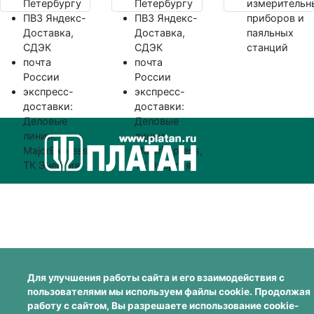
Петербургу
Петербургу
измерительн
ПВЗ Яндекс-
ПВЗ Яндекс-
приборов и
Доставка,
Доставка,
паяльных
СДЭК
СДЭК
станций
почта
почта
России
России
экспресс-
экспресс-
доставки:
доставки:
Деловые
Деловые
линии,
линии,
MajorExpress,
MajorExpress,
ТК Энергия
ТК Энергия
Для улучшения работы сайта и его взаимодействия с
пользователями мы используем файлы cookie. Продолжая
работу с сайтом, Вы разрешаете использование cookie-