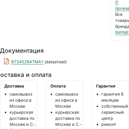
О
произ
Все
товар
бренда
INFIN
Документация
BTS452RATMA1
(datasheet)
оставка и оплата
Доставка
Оплата
Гарантия
самовывоз
самовывоз
гарантия 6
из офиса в
из офиса в
месяцев
Москве
Москве
собственный
курьерская
курьерская
сервисный
доставка по
доставка по
центр
Москве и С.-
Москве и С.-
ремонт