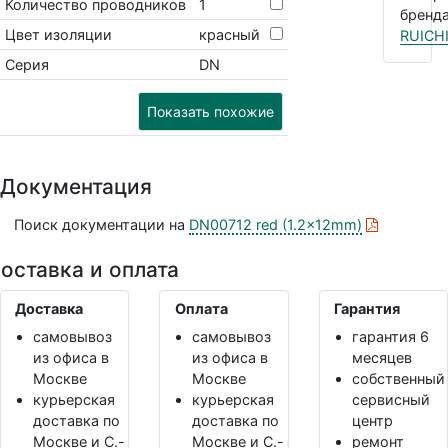
Количество проводников
1
бренда
Цвет изоляции
красный
RUICH
Серия
DN
Показать похожие
Документация
Поиск документации на
DN00712 red (1.2x12mm)
оставка и оплата
Доставка
Оплата
Гарантия
самовывоз
самовывоз
гарантия 6
из офиса в
из офиса в
месяцев
Москве
Москве
собственный
курьерская
курьерская
сервисный
доставка по
доставка по
центр
Москве и С.-
Москве и С.-
ремонт