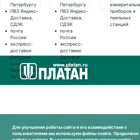
Петербургу
Петербургу
измерительн
ПВЗ Яндекс-
ПВЗ Яндекс-
приборов и
Доставка,
Доставка,
паяльных
СДЭК
СДЭК
станций
почта
почта
России
России
экспресс-
экспресс-
доставки:
доставки:
Деловые
Деловые
линии,
линии,
MajorExpress,
MajorExpress,
ТК Энергия
ТК Энергия
Для улучшения работы сайта и его взаимодействия с
пользователями мы используем файлы cookie. Продолжая
работу с сайтом, Вы разрешаете использование cookie-