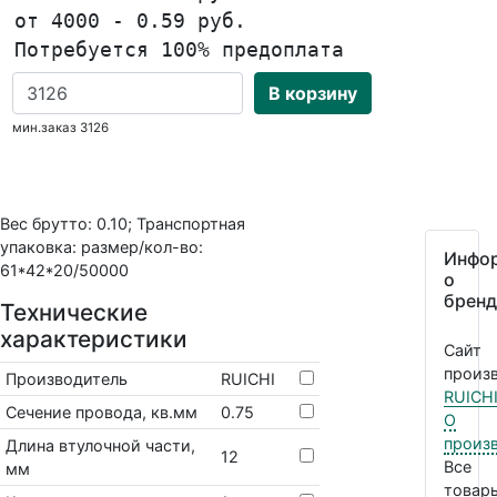
от 4000 - 0.59 руб.
Потребуется 100% предоплата
В корзину
мин.заказ 3126
Вес брутто: 0.10; Транспортная
упаковка: размер/кол-во:
Инфо
61*42*20/50000
о
бренд
Технические
характеристики
Сайт
произв
Производитель
RUICHI
RUICH
Cечение провода, кв.мм
0.75
О
произ
Длина втулочной части,
12
Все
мм
товар