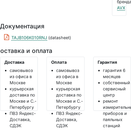
бренда
AVX
Документация
TAJB106K010RNJ
(datasheet)
оставка и оплата
Доставка
Оплата
Гарантия
самовывоз
самовывоз
гарантия 6
из офиса в
из офиса в
месяцев
Москве
Москве
собственный
курьерская
курьерская
сервисный
доставка по
доставка по
центр
Москве и С.-
Москве и С.-
ремонт
Петербургу
Петербургу
измерительн
ПВЗ Яндекс-
ПВЗ Яндекс-
приборов и
Доставка,
Доставка,
паяльных
СДЭК
СДЭК
станций