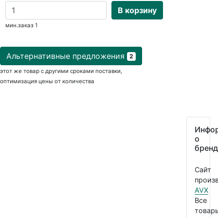
В корзину
мин.заказ 1
Альтернативные предложения
2
этот же товар с другими сроками поставки,
оптимизация цены от количества
Инфо
о
бренд
Сайт
произв
AVX
Все
товар