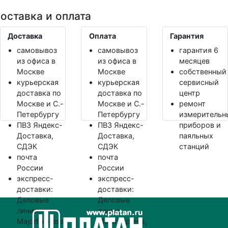
оставка и оплата
Доставка
Оплата
Гарантия
самовывоз
самовывоз
гарантия 6
из офиса в
из офиса в
месяцев
Москве
Москве
собственный
курьерская
курьерская
сервисный
доставка по
доставка по
центр
Москве и С.-
Москве и С.-
ремонт
Петербургу
Петербургу
измерительн
ПВЗ Яндекс-
ПВЗ Яндекс-
приборов и
Доставка,
Доставка,
паяльных
СДЭК
СДЭК
станций
почта
почта
России
России
экспресс-
экспресс-
доставки:
доставки:
Деловые
Деловые
линии,
линии,
MajorExpress,
MajorExpress,