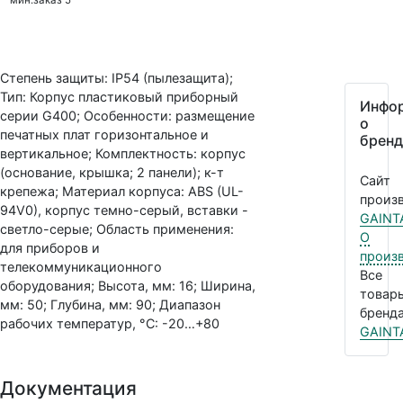
Степень защиты: IP54 (пылезащита);
Тип: Корпус пластиковый приборный
Инфо
серии G400; Особенности: размещение
о
печатных плат горизонтальное и
бренд
вертикальное; Комплектность: корпус
(основание, крышка; 2 панели); к-т
Сайт
крепежа; Материал корпуса: ABS (UL-
произв
94V0), корпус темно-серый, вставки -
GAINT
светло-серые; Область применения:
О
для приборов и
произ
телекоммуникационного
Все
оборудования; Высота, мм: 16; Ширина,
товар
мм: 50; Глубина, мм: 90; Диапазон
бренда
рабочих температур, °C: -20…+80
GAINT
Документация