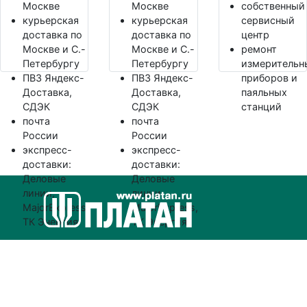
Москве
Москве
собственный
курьерская
курьерская
сервисный
доставка по
доставка по
центр
Москве и С.-
Москве и С.-
ремонт
Петербургу
Петербургу
измерительн
ПВЗ Яндекс-
ПВЗ Яндекс-
приборов и
Доставка,
Доставка,
паяльных
СДЭК
СДЭК
станций
почта
почта
России
России
экспресс-
экспресс-
доставки:
доставки:
Деловые
Деловые
линии,
линии,
MajorExpress,
MajorExpress,
ТК Энергия
ТК Энергия