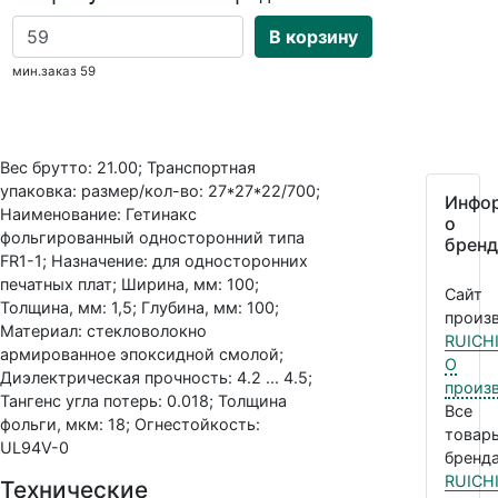
В корзину
мин.заказ 59
Вес брутто: 21.00; Транспортная
упаковка: размер/кол-во: 27*27*22/700;
Инфо
Наименование: Гетинакс
о
фольгированный односторонний типа
бренд
FR1-1; Назначение: для односторонних
печатных плат; Ширина, мм: 100;
Сайт
Толщина, мм: 1,5; Глубина, мм: 100;
произв
Материал: стекловолокно
RUICH
армированное эпоксидной смолой;
О
Диэлектрическая прочность: 4.2 ... 4.5;
произ
Тангенс угла потерь: 0.018; Толщина
Все
фольги, мкм: 18; Огнестойкость:
товар
UL94V-0
бренда
RUICH
Технические