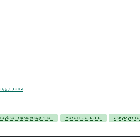
поддержки
.
трубка термоусадочная
макетные платы
аккумулят