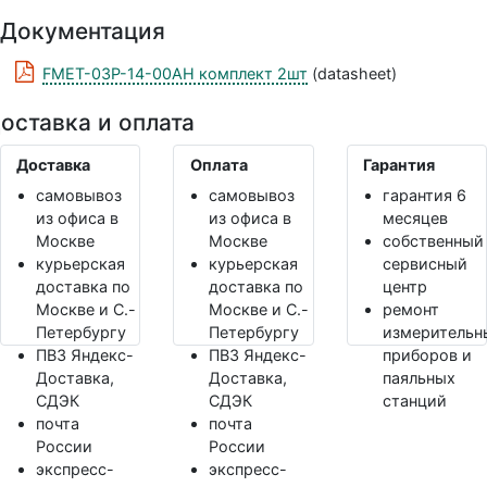
Документация
FMET-03P-14-00AH комплект 2шт
(datasheet)
оставка и оплата
Доставка
Оплата
Гарантия
самовывоз
самовывоз
гарантия 6
из офиса в
из офиса в
месяцев
Москве
Москве
собственный
курьерская
курьерская
сервисный
доставка по
доставка по
центр
Москве и С.-
Москве и С.-
ремонт
Петербургу
Петербургу
измерительн
ПВЗ Яндекс-
ПВЗ Яндекс-
приборов и
Доставка,
Доставка,
паяльных
СДЭК
СДЭК
станций
почта
почта
России
России
экспресс-
экспресс-