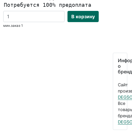
Потребуется 100% предоплата
В корзину
мин.заказ 1
Инфо
о
бренд
Сайт
произв
DEGS
Все
товар
бренда
DEGS