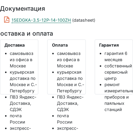
Документация
15EDGKA-3.5-12P-14-100ZH
(datasheet)
оставка и оплата
Доставка
Оплата
Гарантия
самовывоз
самовывоз
гарантия 6
из офиса в
из офиса в
месяцев
Москве
Москве
собственный
курьерская
курьерская
сервисный
доставка по
доставка по
центр
Москве и С.-
Москве и С.-
ремонт
Петербургу
Петербургу
измерительн
ПВЗ Яндекс-
ПВЗ Яндекс-
приборов и
Доставка,
Доставка,
паяльных
СДЭК
СДЭК
станций
почта
почта
России
России
экспресс-
экспресс-