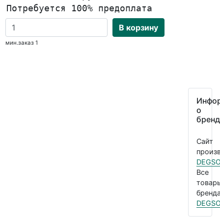
Потребуется 100% предоплата
В корзину
мин.заказ 1
Инфо
о
бренд
Сайт
произв
DEGS
Все
товар
бренда
DEGS