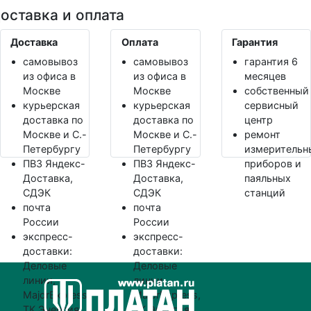
оставка и оплата
Доставка
Оплата
Гарантия
самовывоз
самовывоз
гарантия 6
из офиса в
из офиса в
месяцев
Москве
Москве
собственный
курьерская
курьерская
сервисный
доставка по
доставка по
центр
Москве и С.-
Москве и С.-
ремонт
Петербургу
Петербургу
измерительн
ПВЗ Яндекс-
ПВЗ Яндекс-
приборов и
Доставка,
Доставка,
паяльных
СДЭК
СДЭК
станций
почта
почта
России
России
экспресс-
экспресс-
доставки:
доставки:
Деловые
Деловые
линии,
линии,
MajorExpress,
MajorExpress,
ТК Энергия
ТК Энергия