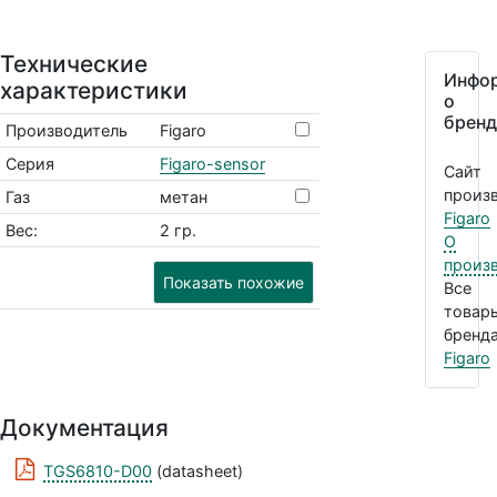
Технические
Инфо
характеристики
о
бренд
Производитель
Figaro
Серия
Figaro-sensor
Сайт
произв
Газ
метан
Figaro
Вес:
2 гр.
О
произ
Показать похожие
Все
товар
бренда
Figaro
Документация
TGS6810-D00
(datasheet)