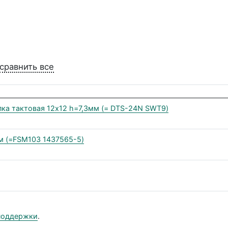
сравнить все
ка тактовая 12х12 h=7,3мм (= DTS-24N SWT9)
м (=FSM103 1437565-5)
поддержки
.