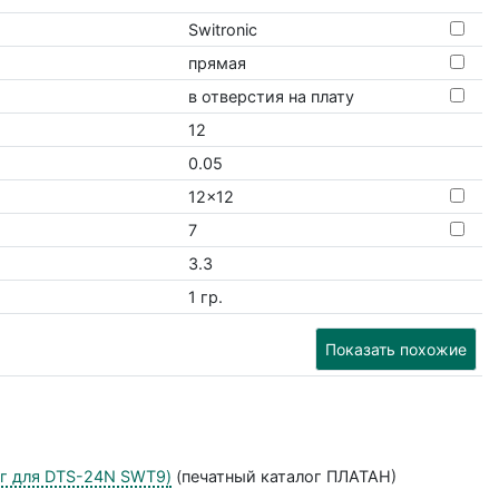
Switronic
прямая
в отверстия на плату
12
0.05
12x12
7
3.3
1 гр.
Показать похожие
ог для DTS-24N SWT9)
(печатный каталог ПЛАТАН)