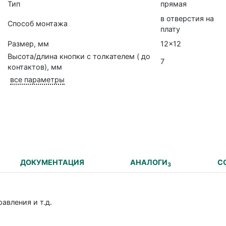
Тип
прямая
в отверстия на
Способ монтажа
плату
Размер, мм
12x12
Высота/длина кнопки с толкателем ( до
7
контактов), мм
все параметры
ДОКУМЕНТАЦИЯ
АНАЛОГИ
С
3
авления и т.д.