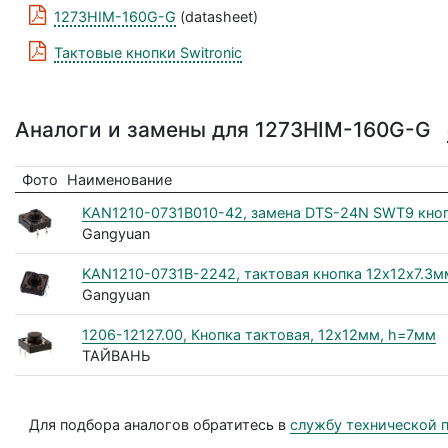
1273HIM-160G-G
(datasheet)
Тактовые кнопки Switronic
Аналоги и замены для 1273HIM-160G-G
Фото
Наименование
KAN1210-0731B010-42, замена DTS-24N SWT9 кноп
Gangyuan
KAN1210-0731B-2242, тактовая кнопка 12x12х7.3м
Gangyuan
1206-12127.00, Кнопка тактовая, 12х12мм, h=7мм
ТАЙВАНЬ
Для подбора аналогов обратитесь в
службу технической 