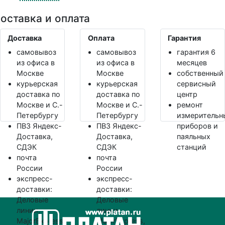
оставка и оплата
Доставка
Оплата
Гарантия
самовывоз
самовывоз
гарантия 6
из офиса в
из офиса в
месяцев
Москве
Москве
собственный
курьерская
курьерская
сервисный
доставка по
доставка по
центр
Москве и С.-
Москве и С.-
ремонт
Петербургу
Петербургу
измерительн
ПВЗ Яндекс-
ПВЗ Яндекс-
приборов и
Доставка,
Доставка,
паяльных
СДЭК
СДЭК
станций
почта
почта
России
России
экспресс-
экспресс-
доставки:
доставки:
Деловые
Деловые
линии,
линии,
MajorExpress,
MajorExpress,