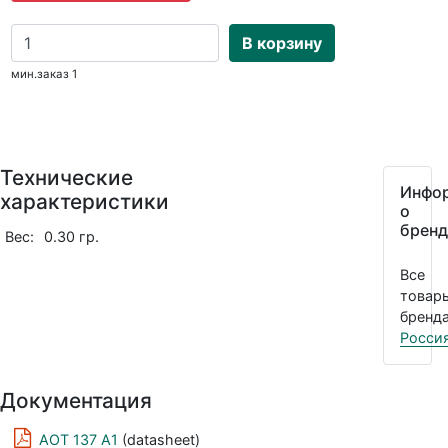
В корзину
мин.заказ 1
Технические
Инфо
характеристики
о
бренд
Вес:
0.30 гр.
Все
товар
бренда
Росси
Документация
АОТ 137 А1
(datasheet)