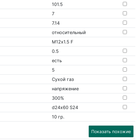
101.5
7
7.14
относительный
М12х1.5 F
0.5
есть
5
Сухой газ
напряжение
300%
d24х60 S24
10 гр.
Показать похожие