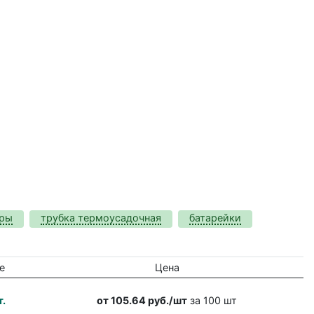
оры
трубка термоусадочная
батарейки
е
Цена
т.
от 105.64 руб./шт
за 100 шт