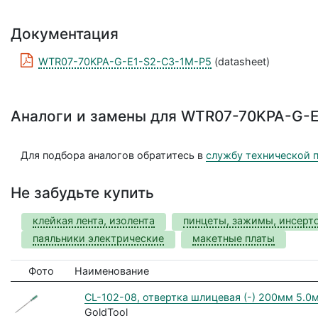
Документация
WTR07-70KPA-G-E1-S2-C3-1M-P5
(datasheet)
Аналоги и замены для WTR07-70KPA-G-
Для подбора аналогов обратитесь в
службу технической 
Не забудьте купить
клейкая лента, изолента
пинцеты, зажимы, инсерт
паяльники электрические
макетные платы
Фото
Наименование
CL-102-08, отвертка шлицевая (-) 200мм 5.0
GoldTool