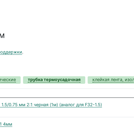
ММ
поддержки
.
ические
трубка термоусадочная
клейкая лента, изо
.5/0.75 мм 2:1 черная (1м) (аналог для F32-1.5)
:1 4мм