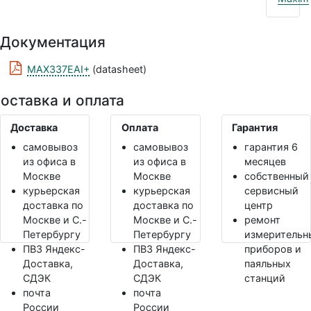
Документация
MAX337EAI+
(datasheet)
оставка и оплата
Доставка
Оплата
Гарантия
самовывоз
самовывоз
гарантия 6
из офиса в
из офиса в
месяцев
Москве
Москве
собственный
курьерская
курьерская
сервисный
доставка по
доставка по
центр
Москве и С.-
Москве и С.-
ремонт
Петербургу
Петербургу
измерительн
ПВЗ Яндекс-
ПВЗ Яндекс-
приборов и
Доставка,
Доставка,
паяльных
СДЭК
СДЭК
станций
почта
почта
России
России