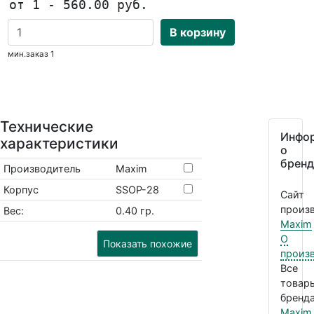
от 1 - 560.00 руб.
В корзину
мин.заказ 1
Технические
Инфо
характеристики
о
бренд
Производитель
Maxim
Корпус
SSOP-28
Сайт
произв
Вес:
0.40 гр.
Maxim
О
Показать похожие
произ
Все
товар
бренда
Maxim