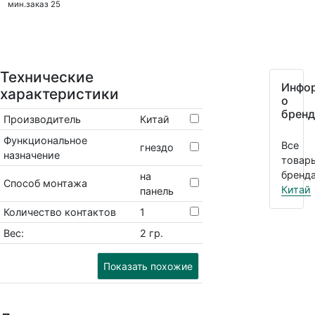
мин.заказ 25
Технические
Инфо
характеристики
о
бренд
Производитель
Китай
Функциональное
Все
гнездо
назначение
товар
бренда
на
Способ монтажа
Китай
панель
Количество контактов
1
Вес:
2 гр.
Показать похожие