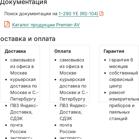
Документация
Поиск документации на
1-290 YE (RS-104)
Каталог продукции Premier-AV
оставка и оплата
Доставка
Оплата
Гарантия
самовывоз
самовывоз
гарантия 6
из офиса в
из офиса в
месяцев
Москве
Москве
собственный
курьерская
курьерская
сервисный
доставка по
доставка по
центр
Москве и С.-
Москве и С.-
ремонт
Петербургу
Петербургу
измерительн
ПВЗ Яндекс-
ПВЗ Яндекс-
приборов и
Доставка,
Доставка,
паяльных
СДЭК
СДЭК
станций
почта
почта
России
России
экспресс-
экспресс-