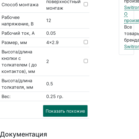
произв
поверхностный
Способ монтажа
Switron
монтаж
О
Рабочее
12
произ
напряжение, В
Все
Рабочий ток, А
0.05
товар
бренда
Размер, мм
4x2.9
Switron
Высота/длина
кнопки с
2
толкателем ( до
контактов), мм
Высота/длина
0.5
толкателя, мм
Вес:
0.25 гр.
Показать похожие
Документация