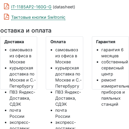
IT-1185AP2-160G-G
(datasheet)
Тактовые кнопки Switronic
оставка и оплата
Доставка
Оплата
Гарантия
самовывоз
самовывоз
гарантия 6
из офиса в
из офиса в
месяцев
Москве
Москве
собственный
курьерская
курьерская
сервисный
доставка по
доставка по
центр
Москве и С.-
Москве и С.-
ремонт
Петербургу
Петербургу
измерительн
ПВЗ Яндекс-
ПВЗ Яндекс-
приборов и
Доставка,
Доставка,
паяльных
СДЭК
СДЭК
станций
почта
почта
России
России
экспресс-
экспресс-
доставки:
доставки: