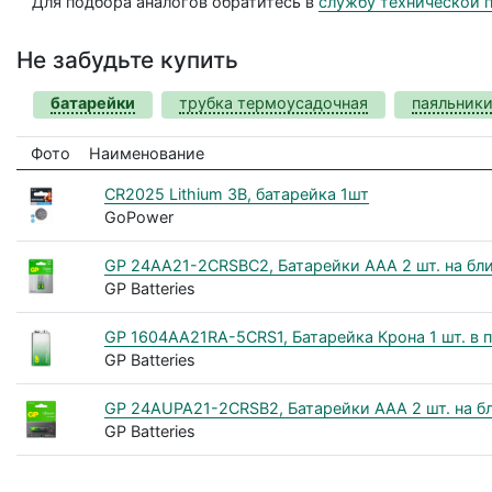
Для подбора аналогов обратитесь в
службу технической 
Не забудьте купить
батарейки
трубка термоусадочная
паяльники
Фото
Наименование
CR2025 Lithium 3В, батарейка 1шт
GoPower
GP 24AA21-2CRSBC2, Батарейки ААA 2 шт. на блис
GP Batteries
GP 1604AA21RA-5CRS1, Батарейка Крона 1 шт. в пл
GP Batteries
GP 24AUPA21-2CRSB2, Батарейки AАA 2 шт. на блис
GP Batteries