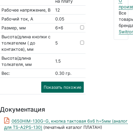
О
на плату
произ
Рабочее напряжение, В
12
Все
Рабочий ток, А
0.05
товар
бренда
Размер, мм
6x6
Switron
Высота/длина кнопки с
толкателем ( до
5
контактов), мм
Высота/длина
1.5
толкателя, мм
Вес:
0.30 гр.
Показать похожие
Документация
0650HIM-130G-G, кнопка тактовая 6х6 h=5мм (аналог
для TS-A2PS-130)
(печатный каталог ПЛАТАН)