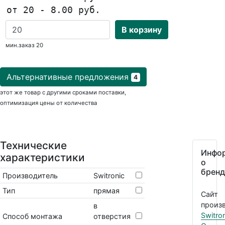
от 20 - 8.00 руб.
В корзину
мин.заказ 20
Альтернативные предложения
4
этот же товар с другими сроками поставки,
оптимизация цены от количества
Технические
Инфо
характеристики
о
бренд
Производитель
Switronic
Тип
прямая
Сайт
произв
в
Switron
Способ монтажа
отверстия