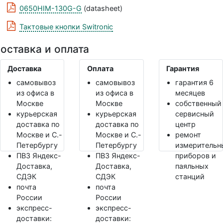
0650HIM-130G-G
(datasheet)
Тактовые кнопки Switronic
оставка и оплата
Доставка
Оплата
Гарантия
самовывоз
самовывоз
гарантия 6
из офиса в
из офиса в
месяцев
Москве
Москве
собственный
курьерская
курьерская
сервисный
доставка по
доставка по
центр
Москве и С.-
Москве и С.-
ремонт
Петербургу
Петербургу
измерительн
ПВЗ Яндекс-
ПВЗ Яндекс-
приборов и
Доставка,
Доставка,
паяльных
СДЭК
СДЭК
станций
почта
почта
России
России
экспресс-
экспресс-
доставки:
доставки: