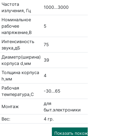
Частота
1000...3000
излучения, Гц
Номинальное
рабочее
5
напряжение,В
Интенсивность
75
звука,дБ
Диаметр(ширина)
39
корпуса d,мм
Толщина корпуса
4
h,мм
Рабочая
-30...65
температура,С
для
Монтаж
быт.электроники
Вес:
4 гр.
Показать похожие