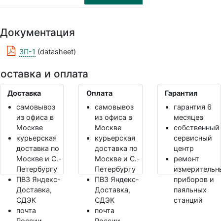
Документация
ЗП-1
(datasheet)
оставка и оплата
Доставка
Оплата
Гарантия
самовывоз
самовывоз
гарантия 6
из офиса в
из офиса в
месяцев
Москве
Москве
собственный
курьерская
курьерская
сервисный
доставка по
доставка по
центр
Москве и С.-
Москве и С.-
ремонт
Петербургу
Петербургу
измерительн
ПВЗ Яндекс-
ПВЗ Яндекс-
приборов и
Доставка,
Доставка,
паяльных
СДЭК
СДЭК
станций
почта
почта
России
России