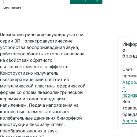
мин.заказ 1
Пьезоэлектрические звукоизлучатели
серии ЗП - электроакустические
Инфо
устройства воспроизведения звука,
о
работоспособность которых основана
бренд
на свойствах обратного
пьезоэлектрического эффекта.
Сайт
Конструктивно излучатель
произв
пьезокерамический состоит из
Аврор
металлической пластины сферической
О
формы со слоем пьезоэлектрической
произ
керамики и токопроводящим
Все
напылением. Подача напряжения на
товар
контактные элементы вызывает
бренда
колебательные движения биморфной
Аврор
конструкции пьзоизлучателя,
преобразовывая их в звук.