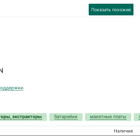
Показать похожие
N
поддержки
.
торы, экстракторы
батарейки
макетные платы
Наличие