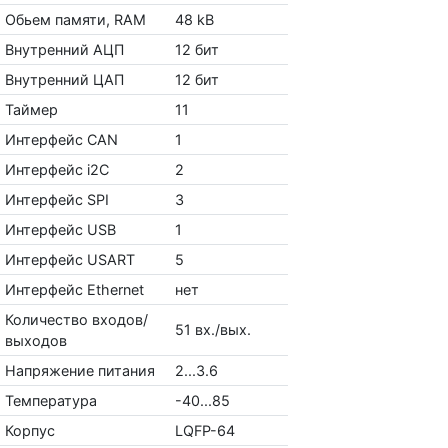
Обьем памяти, RAM
48 kB
Внутренний АЦП
12 бит
Внутренний ЦАП
12 бит
Таймер
11
Интерфейс CAN
1
Интерфейс i2C
2
Интерфейс SPI
3
Интерфейс USB
1
Интерфейс USART
5
Интерфейс Ethernet
нет
Количество входов/
51 вх./вых.
выходов
Напряжение питания
2...3.6
Температура
-40...85
Корпус
LQFP-64