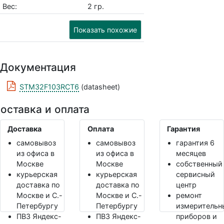
Вес:
2 гр.
Показать похожие
Документация
STM32F103RCT6
(datasheet)
оставка и оплата
Доставка
Оплата
Гарантия
самовывоз
самовывоз
гарантия 6
из офиса в
из офиса в
месяцев
Москве
Москве
собственный
курьерская
курьерская
сервисный
доставка по
доставка по
центр
Москве и С.-
Москве и С.-
ремонт
Петербургу
Петербургу
измерительн
ПВЗ Яндекс-
ПВЗ Яндекс-
приборов и