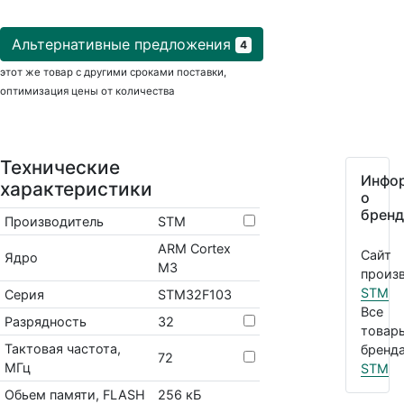
Альтернативные предложения
4
этот же товар с другими сроками поставки,
оптимизация цены от количества
Технические
Инфо
характеристики
о
бренд
Производитель
STM
ARM Cortex
Сайт
Ядро
M3
произв
STM
Серия
STM32F103
Все
Разрядность
32
товар
Тактовая частота,
бренда
72
МГц
STM
Обьем памяти, FLASH
256 кБ