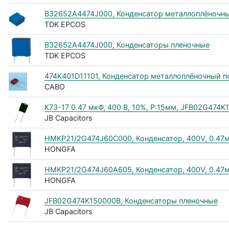
B32652A4474J000, Конденсатор металлоплёночный
TDK EPCOS
B32652A4474J000, Конденсаторы пленочные
TDK EPCOS
474K401D11101, Конденсатор металлоплёночный п
CABO
К73-17 0.47 мкФ, 400 В, 10%, P:15мм, JFB02G474
JB Capacitors
HMKP21/2G474J60C000, Конденсатор, 400V, 0.47м
HONGFA
HMKP21/2G474J60A605, Конденсатор, 400V, 0.47м
HONGFA
JFB02G474K150000B, Конденсаторы пленочные
JB Capacitors