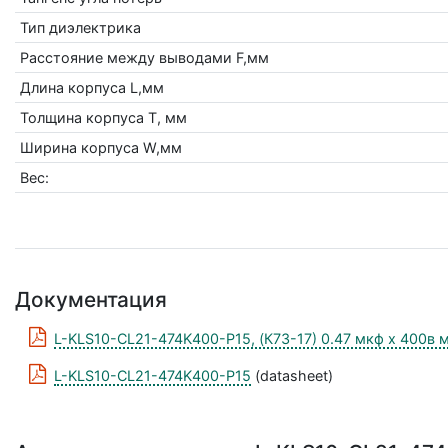
Тип диэлектрика
Расстояние между выводами F,мм
Длина корпуса L,мм
Толщина корпуса Т, мм
Ширина корпуса W,мм
Вес:
Документация
L-KLS10-CL21-474K400-P15, (К73-17) 0.47 мкф х 400в
L-KLS10-CL21-474K400-P15
(datasheet)