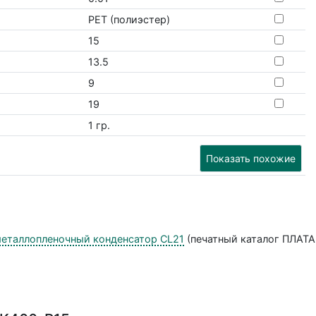
PET (полиэстер)
15
13.5
9
19
1 гр.
Показать похожие
 металлопленочный конденсатор CL21
(печатный каталог ПЛАТА