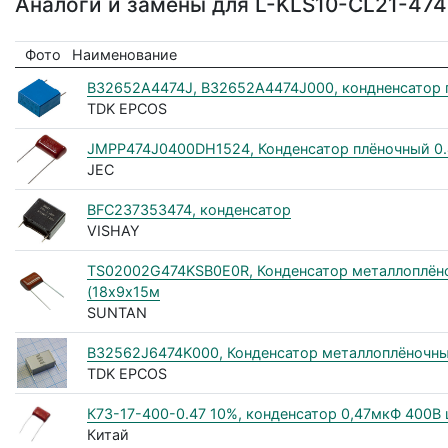
Аналоги и замены для L-KLS10-CL21-47
Фото
Наименование
B32652A4474J, B32652A4474J000, кондненсатор 
TDK EPCOS
JMPP474J0400DH1524, Конденсатор плёночный 0
JEC
BFC237353474, конденсатор
VISHAY
TS02002G474KSB0E0R, Конденсатор металлоплён
(18х9х15м
SUNTAN
B32562J6474K000, Конденсатор металлоплёночный
TDK EPCOS
К73-17-400-0.47 10%, конденсатор 0,47мкФ 400В
Китай