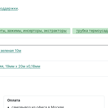
поддержки
.
еты, зажимы, инсерторы, экстракторы
трубка термоусад
 зеленая 10м
няя, 19мм х 20м х0,18мм
Оплата
самовывоз из офиса в Москве