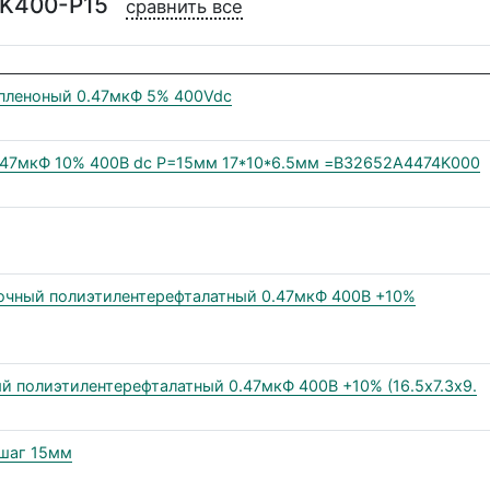
4K400-P15
сравнить все
пленоный 0.47мкФ 5% 400Vdc
.47мкФ 10% 400В dc P=15мм 17*10*6.5мм =B32652A4474K000
очный полиэтилентерефталатный 0.47мкФ 400В +10%
 полиэтилентерефталатный 0.47мкФ 400В +10% (16.5х7.3х9.
 шаг 15мм