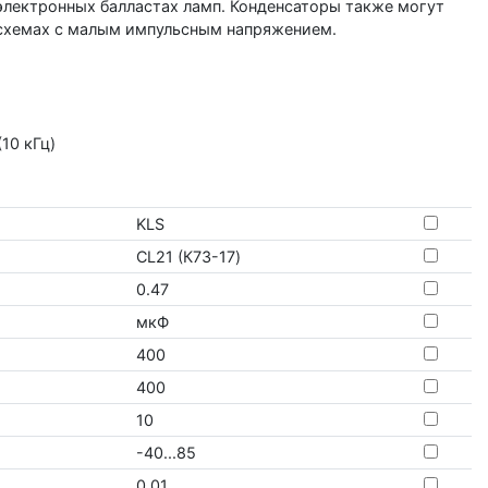
лектронных балластах ламп. Конденсаторы также могут
в схемах с малым импульсным напряжением.
(10 кГц)
KLS
CL21 (К73-17)
0.47
мкФ
400
400
10
-40...85
0.01