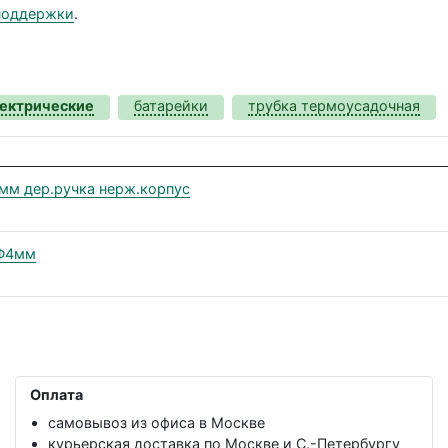
поддержки
.
лектрические
батарейки
трубка термоусадочная
мм дер.ручка нерж.корпус
 Ф4мм
Оплата
самовывоз из офиса в Москве
курьерская доставка по Москве и С.-Петербургу