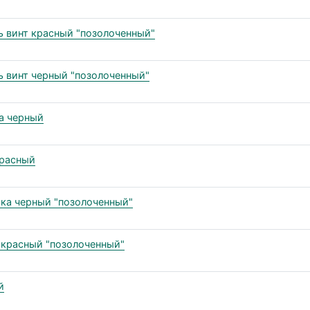
ь винт красный "позолоченный"
ь винт черный "позолоченный"
ка черный
красный
йка черный "позолоченный"
а красный "позолоченный"
й