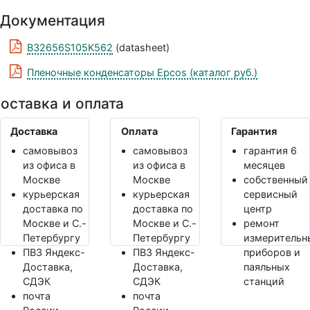
Документация
B32656S105K562
(datasheet)
Пленочные конденсаторы Epcos (каталог руб.)
оставка и оплата
Доставка
Оплата
Гарантия
самовывоз
самовывоз
гарантия 6
из офиса в
из офиса в
месяцев
Москве
Москве
собственный
курьерская
курьерская
сервисный
доставка по
доставка по
центр
Москве и С.-
Москве и С.-
ремонт
Петербургу
Петербургу
измерительн
ПВЗ Яндекс-
ПВЗ Яндекс-
приборов и
Доставка,
Доставка,
паяльных
СДЭК
СДЭК
станций
почта
почта