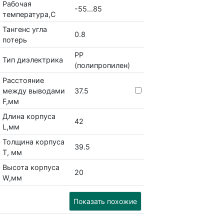
Рабочая
-55...85
температура,С
Тангенс угла
0.8
потерь
PP
Тип диэлектрика
(полипропилен)
Расстояние
между выводами
37.5
F,мм
Длина корпуса
42
L,мм
Толщина корпуса
39.5
Т, мм
Высота корпуса
20
W,мм
Показать похожие